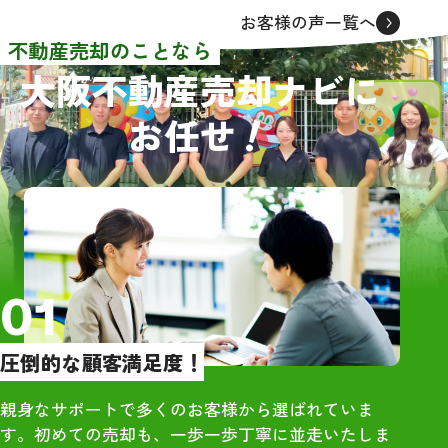
者から連絡をいただきました
同級生でもあり
お客様の声一覧へ
が、面談をしたのは3社でした。
も踏まえてレビ
不動産売却のことなら
売買価格や条件等はほぼ同じで
大阪不動産売却ナビに
した。その中でグリーンハウジ
【物件概要】
！
お任せ
ングさんを選んだ理由として、
・大阪市住吉区の
担当者の大橋さんが一番若く誠
築、4DK、木造
実に感じたからです。
RC）
依頼してからほぼ2ヶ月という短
・雨漏りや床抜
期間で売買契約を結ぶことがで
あり
き感謝しております。また、引
っ越しの際にも大橋さんに立ち
【訪問査定】
01
会っていただき、引っ越し先が
・地域相場を把
遠隔地だったので不用品等の後
際の売却価格に
圧倒的な顧客満足度！
始末もお願いすることができ、
を提示いただい
大変助かりました。
・大手は高額査
親身なサポートで多くのお客様から選ばれていま
直感でグリーンハウジングの大
で、最終売却額
す。初めての売却も、一歩一歩丁寧に並走いたしま