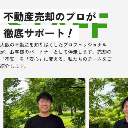
STAFF
以上、もし大阪
不動産売却のプロが
辺で不動産売買
！
住宅ローン取次
徹底サポート
方は、是非一度
ングさんにあた
大阪の不動産を知り尽くしたプロフェッショナル
い！
が、お客様のパートナーとして伴走します。売却の
「不安」を「安心」に変える、私たちのチームをご
紹介します。