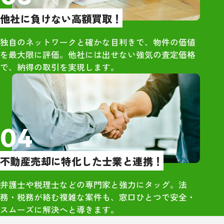
りました。単な
他社に負けない高額買取！
はなく、人とし
くれているのが
独自のネットワークと確かな目利きで、物件の価値
・市原さん自身
を最大限に評価。他社には出せない強気の査定価格
で、当時の同級
で、納得の取引を実現します。
できる人柄でし
さや気遣いが、
囲気づくりにも
と感じました。
04
・久しぶりに再
高校時代のこと
不動産売却に特化した士業と連携！
くれており、相
勢が全く変わっ
弁護士や税理士などの専門家と強力にタッグ。法
象的でした。大
務・税務が絡む複雑な案件も、窓口ひとつで安全・
のつながりから
スムーズに解決へと導きます。
感」を強く実感