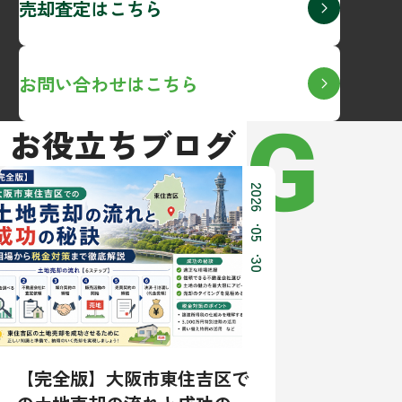
売却査定はこちら
お問い合わせはこちら
BLOG
お役立ちブログ
2026
.
05
.
30
【完全版】大阪市東住吉区で