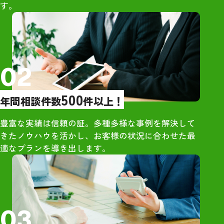
す。
橋さんを選びましたが、間違い
印象だった
なかったと今では確信していま
・大手は営業が
す。お世話になり大変ありがと
象だったが、グ
うございました。
グさんは営業的
し
02
【売却活動】
500
年間相談件数
件以上！
・大手からもオ
が、最も高額だ
豊富な実績は信頼の証。多種多様な事例を解決して
ンハウジングさ
きたノウハウを活かし、お客様の状況に合わせた最
・地元ネットワ
適なプランを導き出します。
独自の販路が強
【所感】
・社員の方々は
03
さん明るい雰囲