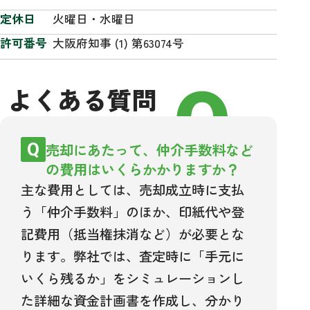
定休日
火曜日・水曜日
許可番号
大阪府知事 (1) 第63074号
FAQ
よくある質問
売却にあたって、仲介手数料など
の費用はいくらかかりますか？
主な費用としては、売却成立時に支払
う「仲介手数料」のほか、印紙代や登
記費用（抵当権抹消など）が必要とな
ります。弊社では、査定時に「手元に
いくら残るか」をシミュレーションし
た詳細な資金計画書を作成し、分かり