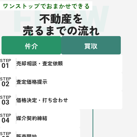
FLOW
ワンストップでおまかせできる
不動産を
売るまでの流れ
仲介
買取
STEP
売却相談・査定依頼
STEP
査定価格提示
STEP
価格決定・打ち合わせ
STEP
媒介契約締結
STEP
販売開始