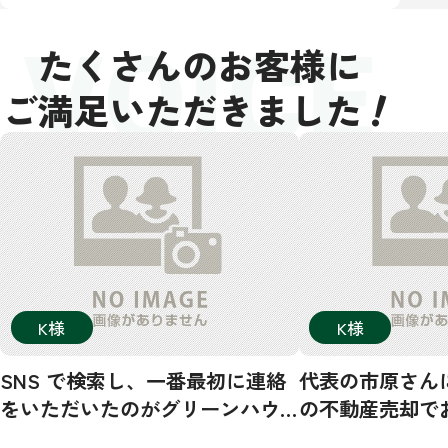
VOICE
たくさんのお客様に
！
ご満足いただきました
K様
K様
SNS で検索し、一番最初に連絡
代表の市原さん
をいただいたのがグリーンハウ
の不動産売却で
ジングさんでした。その後、数
した！市原さん