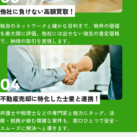
りました。単な
他社に負けない高額買取！
はなく、人とし
くれているのが
独自のネットワークと確かな目利きで、物件の価値
・市原さん自身
を最大限に評価。他社には出せない強気の査定価格
で、当時の同級
で、納得の取引を実現します。
できる人柄でし
さや気遣いが、
囲気づくりにも
と感じました。
04
・久しぶりに再
高校時代のこと
不動産売却に特化した士業と連携！
くれており、相
勢が全く変わっ
弁護士や税理士などの専門家と強力にタッグ。法
象的でした。大
務・税務が絡む複雑な案件も、窓口ひとつで安全・
のつながりから
スムーズに解決へと導きます。
感」を強く実感