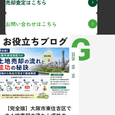
売却査定はこちら
お問い合わせはこちら
BLOG
お役立ちブログ
2026
.
05
.
30
【完全版】大阪市東住吉区で