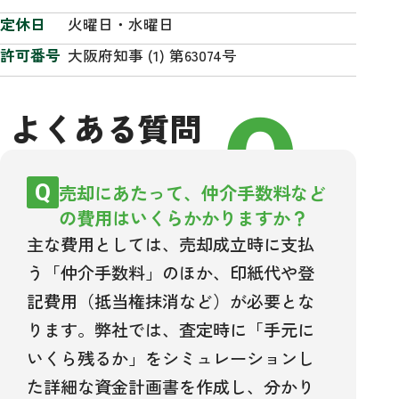
定休日
火曜日・水曜日
許可番号
大阪府知事 (1) 第63074号
FAQ
よくある質問
売却にあたって、仲介手数料など
の費用はいくらかかりますか？
主な費用としては、売却成立時に支払
う「仲介手数料」のほか、印紙代や登
記費用（抵当権抹消など）が必要とな
ります。弊社では、査定時に「手元に
いくら残るか」をシミュレーションし
た詳細な資金計画書を作成し、分かり