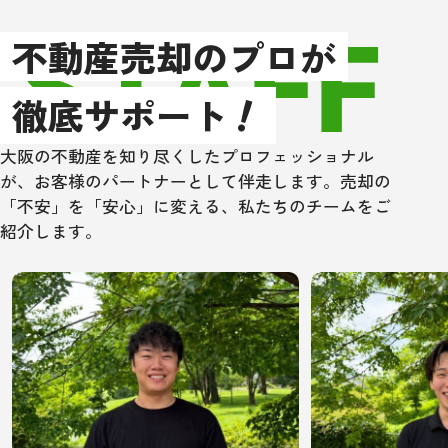
STAFF
以上、もし大阪
不動産売却のプロが
辺で不動産売買
！
住宅ローン取次
徹底サポート
方は、是非一度
ングさんにあた
大阪の不動産を知り尽くしたプロフェッショナル
い！
が、お客様のパートナーとして伴走します。売却の
「不安」を「安心」に変える、私たちのチームをご
紹介します。