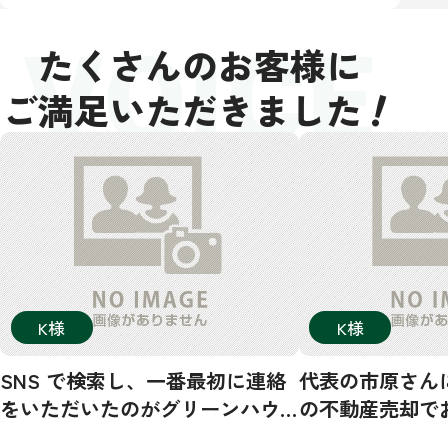
VOICE
たくさんのお客様に
！
ご満足いただきました
K様
K様
SNS で検索し、一番最初に連絡
代表の市原さん
をいただいたのがグリーンハウ
の不動産売却で
ジングさんでした。その後、数
した！市原さん