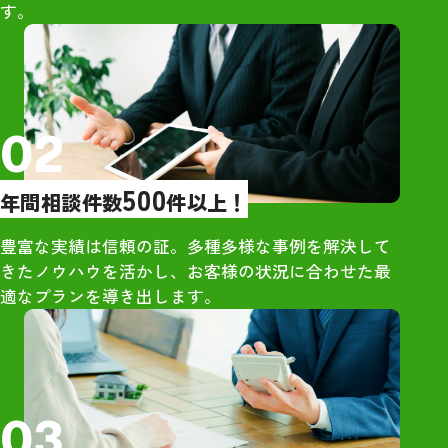
す。
橋さんを選びましたが、間違い
印象だった
なかったと今では確信していま
・大手は営業が
す。お世話になり大変ありがと
象だったが、グ
うございました。
グさんは営業的
し
02
【売却活動】
500
年間相談件数
件以上！
・大手からもオ
が、最も高額だ
豊富な実績は信頼の証。多種多様な事例を解決して
ンハウジングさ
きたノウハウを活かし、お客様の状況に合わせた最
・地元ネットワ
適なプランを導き出します。
独自の販路が強
【所感】
・社員の方々は
03
さん明るい雰囲