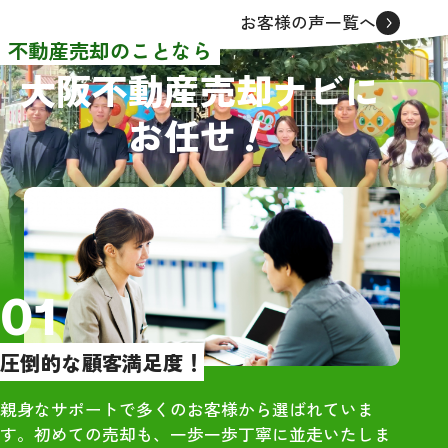
者から連絡をいただきました
同級生でもあり
お客様の声一覧へ
が、面談をしたのは3社でした。
も踏まえてレビ
不動産売却のことなら
売買価格や条件等はほぼ同じで
大阪不動産売却ナビに
した。その中でグリーンハウジ
【物件概要】
！
お任せ
ングさんを選んだ理由として、
・大阪市住吉区の
担当者の大橋さんが一番若く誠
築、4DK、木造
実に感じたからです。
RC）
依頼してからほぼ2ヶ月という短
・雨漏りや床抜
期間で売買契約を結ぶことがで
あり
き感謝しております。また、引
っ越しの際にも大橋さんに立ち
【訪問査定】
01
会っていただき、引っ越し先が
・地域相場を把
遠隔地だったので不用品等の後
際の売却価格に
圧倒的な顧客満足度！
始末もお願いすることができ、
を提示いただい
大変助かりました。
・大手は高額査
親身なサポートで多くのお客様から選ばれていま
直感でグリーンハウジングの大
で、最終売却額
す。初めての売却も、一歩一歩丁寧に並走いたしま