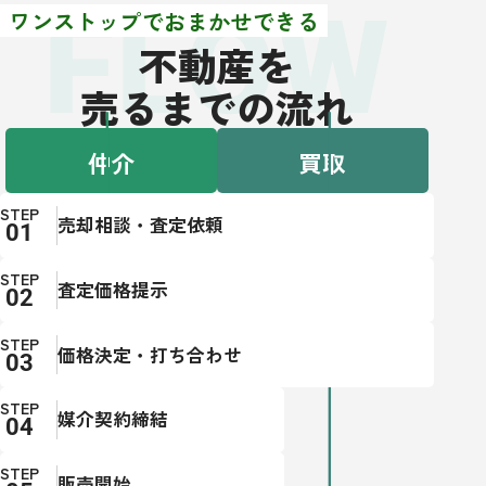
FLOW
ワンストップでおまかせできる
不動産を
売るまでの流れ
仲介
買取
STEP
売却相談・査定依頼
STEP
査定価格提示
STEP
価格決定・打ち合わせ
STEP
媒介契約締結
STEP
販売開始