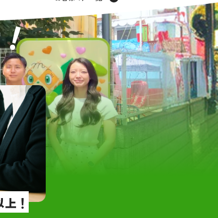
てくださり、実際の売却も
らない私達に、細
！
まりました。
せ
とても
でなかなか時間が取れない
好印象でした。い
が、担当の大橋さまが、い
ないことも、すぐ
つ親切に対応してくださ
た！
てお任せすることができま
ほかの営業さんと
へのレスポンスも早く、不
ました。
つずつ解消していただけた
寺本さんほんとう
しています。
ました！
満足のいく取引を実現して
素敵なお客様に巡
本当にありがとうございま
足です。
できる不動産会社だと感じ
これからも、私達
会いのお手伝いし
ね。
以上！
グリーンハウジン
ざいました！