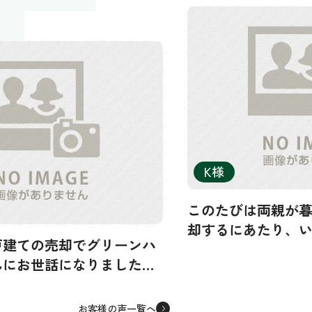
E
K様
このたびは両親が
却するにあたり、
戸建ての売却でグリーンハ
をしていただきま
んにお世話になりました。
そのなかでグリー
も査定を依頼しましたが、グ
口コミを見て見て
ジングさんが最も高額の査
来てくださった寺
お客様の声一覧へ