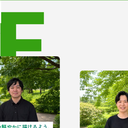
F
！
ます。
色鮮やかに描けるよう、