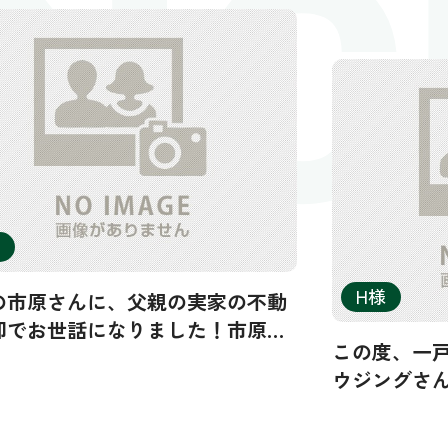
OIC
H様
の市原さんに、父親の実家の不動
却でお世話になりました！市原さ
この度、一
は高校時代の同級生でもあり、大
ウジングさ
の比較も踏まえてレビューしま
他社3社に
リーンハウ