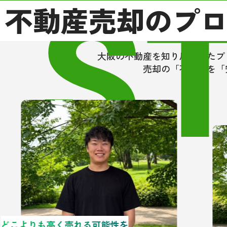
S
不動産売却のプ
いる
・久
代の
相手
大阪の不動産を知り尽くしたプ
ない
売却の「不安」を「
「人
を強
以上
動産
次な
ーン
ださ
どこよりも高く売れる可能性を