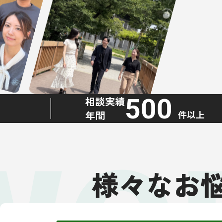
500
相談実績
年間
件以上
様々なお