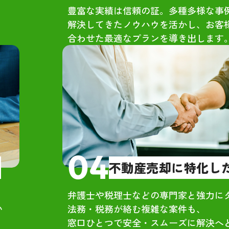
手からもオファーはあったが、最
豊富な実績は信頼の証。多種多様な事
解決してきたノウハウを活かし、お客
額だったのはグリーンハウジング
合わせた最適なプランを導き出します
元ネットワークを活かした独自の
が強み
感】
員の方々は礼儀正しく、皆さん明
雰囲気で安心感がありました。単
仕事の対応ではなく、人として誠
接してくれているのが伝わりま
04
！
不動産売却に特化し
原さん自身も昔から努力家で、当
弁護士や税理士などの専門家と強力に
同級生としても信頼できる人柄で
い
法務・税務が絡む複雑な案件も、
。その几帳面さや気遣いが、接客
。
窓口ひとつで安全・スムーズに解決へ
社の雰囲気づくりにも反映されて