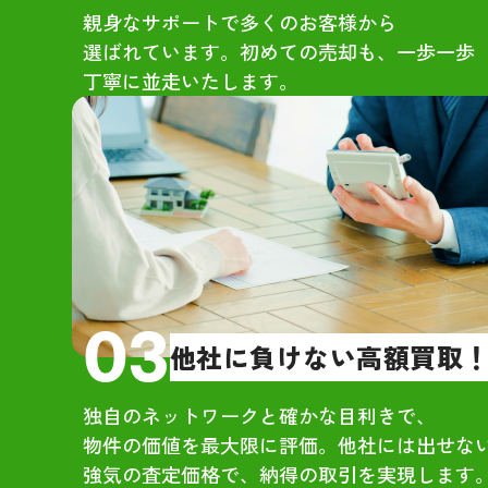
親身なサポートで多くのお客様から
・大
選ばれています。初めての売却も、一歩一歩
も高
丁寧に並走いたします。
さん
・地
販路
【所
・社
るい
なる
実に
03
他社に負けない高額買取
す。
・市
独自のネットワークと確かな目利きで、
時の
物件の価値を最大限に評価。他社には出せな
した
強気の査定価格で、納得の取引を実現します
や会