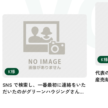
V
K様
K様
代表
産売
SNS で検索し、一番最初に連絡をいた
んと
だいたのがグリーンハウジングさんで
手と
した。その後、数者から連絡をいただ
す。
きましたが、面談をしたのは3社でし