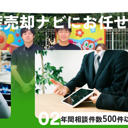
定を提示し
件概要】
大変早く決
産売却ナビにお任
阪市住吉区の戸建て（1981年築、
私自身多忙
、木造・駐車場のみRC）
状況でした
漏りや床抜けなどの不具合あり
つも丁寧か
り、安心し
問査定】
した。質問
域相場を把握しており、実際の売
安な点を一
格に最も近い査定額を提示いただ
ことに感謝
スムーズで
手は高額査定を出す一方で、最終
いただき、
額は下がりやすい印象だった
した。信頼
手は営業が急かしてくる印象だっ
ています。
、グリーンハウジングさんは営業
圧など一切なし
02
500
年間相談件数
件
却活動】