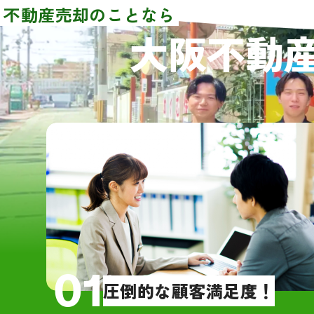
た。売買価格や条件等はほぼ同じでし
不動産売却のことなら
【物
た。その中でグリーンハウジングさん
大阪不動
・大
を選んだ理由として、担当者の大橋さ
4DK
んが一番若く誠実に感じたからです。
・雨
依頼してからほぼ2ヶ月という短期間で
売買契約を結ぶことができ感謝してお
【訪
ります。また、引っ越しの際にも大橋
・地
さんに立ち会っていただき、引っ越し
却価
先が遠隔地だったので不用品等の後始
いた
末もお願いすることができ、大変助か
・大
りました。
売却
直感でグリーンハウジングの大橋さん
・大
を選びましたが、間違いなかったと今
たが
では確信しています。お世話になり大
的な
01
変ありがとうございました。
圧倒的な顧客満足度！
【売