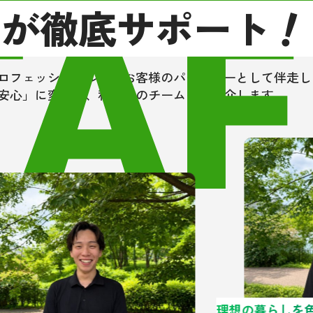
TAF
ロが徹底サポート
と感じました。
しぶりに再会しましたが、高校時
ことを鮮明に覚えてくれており、
に寄り添う姿勢が全く変わってい
ロフェッショナルが、お客様のパートナーとして伴走し
のが印象的でした。大手にはない
安心」に変える、私たちのチームをご紹介します。
のつながりから生まれる安心感」
く実感できました。
、もし大阪市東住吉区の近辺で不
売買・リフォーム・住宅ローン取
どを検討中の方は、是非一度グリ
ハウジングさんにあたってみてく
い！
理想の暮らしを