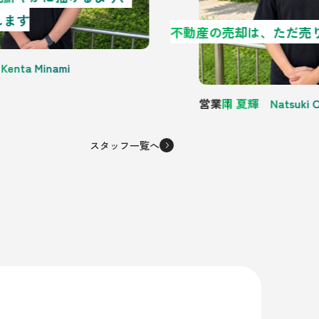
します
nta Minami
営業
岡 夏輝 Natsuki O
スタッフ一覧へ