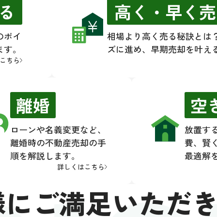
RRI
る
高く・早く売
のポイ
相場より高く売る秘訣とは
ます。
ズに進め、早期売却を叶え
こちら
離婚
空
ローンや名義変更など、
放置す
離婚時の不動産売却の手
費、賢
順を解説します。
最適解
詳しくはこちら
様にご満足いただ