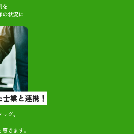
例を
様の状況に
。
た士業と連携！
タッグ。
と導きます。