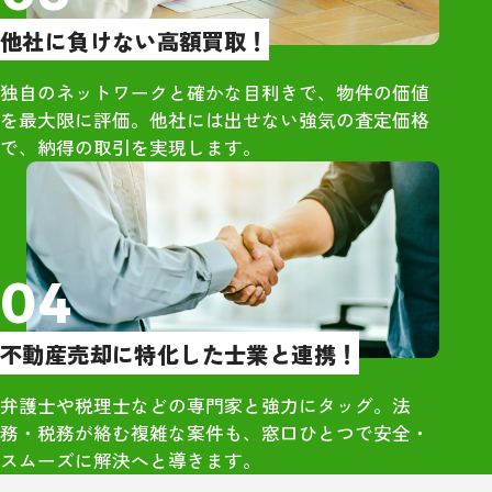
りました。単な
他社に負けない高額買取！
はなく、人とし
くれているのが
独自のネットワークと確かな目利きで、物件の価値
・市原さん自身
を最大限に評価。他社には出せない強気の査定価格
で、当時の同級
で、納得の取引を実現します。
できる人柄でし
さや気遣いが、
囲気づくりにも
と感じました。
04
・久しぶりに再
高校時代のこと
不動産売却に特化した士業と連携！
くれており、相
勢が全く変わっ
弁護士や税理士などの専門家と強力にタッグ。法
象的でした。大
務・税務が絡む複雑な案件も、窓口ひとつで安全・
のつながりから
スムーズに解決へと導きます。
感」を強く実感