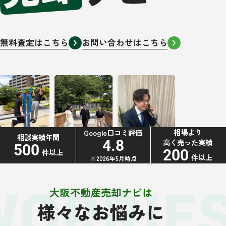
無料査定はこちら
お問い合わせはこちら
相場より
Google口コミ評価
相談実績年間
高く売った実績
4.8
500
200
件以上
件以上
※2026年5月時点
WORRIE
大阪不動産売却ナビは
様々なお悩みに