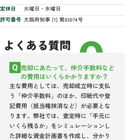
定休日
火曜日・水曜日
許可番号
大阪府知事 (1) 第63074号
FAQ
よくある質問
売却にあたって、仲介手数料など
の費用はいくらかかりますか？
主な費用としては、売却成立時に支払
う「仲介手数料」のほか、印紙代や登
記費用（抵当権抹消など）が必要とな
ります。弊社では、査定時に「手元に
いくら残るか」をシミュレーションし
た詳細な資金計画書を作成し、分かり