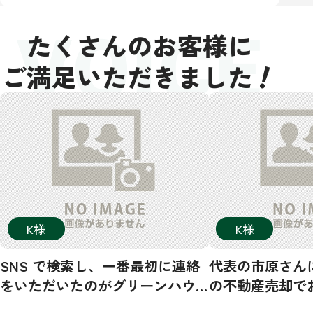
VOICE
たくさんのお客様に
！
ご満足いただきました
K様
K様
SNS で検索し、一番最初に連絡
代表の市原さん
をいただいたのがグリーンハウ
の不動産売却で
ジングさんでした。その後、数
した！市原さん