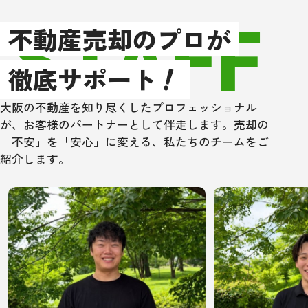
STAFF
以上、もし大阪
不動産売却のプロが
辺で不動産売買
！
住宅ローン取次
徹底サポート
方は、是非一度
ングさんにあた
大阪の不動産を知り尽くしたプロフェッショナル
い！
が、お客様のパートナーとして伴走します。売却の
「不安」を「安心」に変える、私たちのチームをご
紹介します。