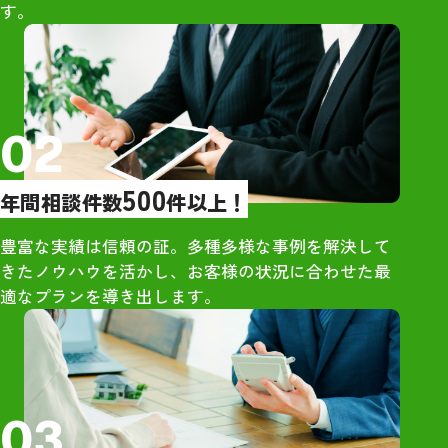
す。
橋さんを選びましたが、間違い
印象だった
なかったと今では確信していま
・大手は営業が
す。お世話になり大変ありがと
象だったが、グ
うございました。
グさんは営業的
し
02
【売却活動】
500
年間相談件数
件以上！
・大手からもオ
が、最も高額だ
豊富な実績は信頼の証。多種多様な事例を解決して
ンハウジングさ
きたノウハウを活かし、お客様の状況に合わせた最
・地元ネットワ
適なプランを導き出します。
独自の販路が強
【所感】
・社員の方々は
03
さん明るい雰囲