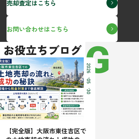
売却査定はこちら
お問い合わせはこちら
BLOG
お役立ちブログ
2026
.
05
.
30
【完全版】大阪市東住吉区で