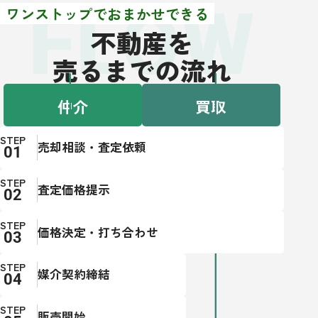
FLOW
ワンストップでおまかせできる
不動産を
売るまでの流れ
仲介
買取
STEP
売却相談・査定依頼
STEP
査定価格提示
STEP
価格決定・打ち合わせ
STEP
媒介契約締結
STEP
販売開始