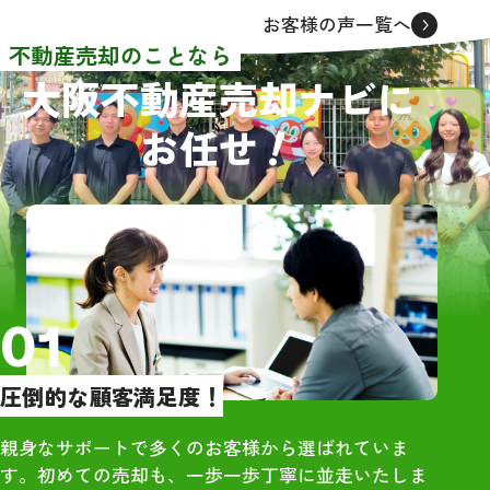
者から連絡をいただきました
同級生でもあり
お客様の声一覧へ
が、面談をしたのは3社でした。
も踏まえてレビ
不動産売却のことなら
売買価格や条件等はほぼ同じで
大阪不動産売却ナビに
した。その中でグリーンハウジ
【物件概要】
！
お任せ
ングさんを選んだ理由として、
・大阪市住吉区の
担当者の大橋さんが一番若く誠
築、4DK、木造
実に感じたからです。
RC）
依頼してからほぼ2ヶ月という短
・雨漏りや床抜
期間で売買契約を結ぶことがで
あり
き感謝しております。また、引
っ越しの際にも大橋さんに立ち
【訪問査定】
01
会っていただき、引っ越し先が
・地域相場を把
遠隔地だったので不用品等の後
際の売却価格に
圧倒的な顧客満足度！
始末もお願いすることができ、
を提示いただい
大変助かりました。
・大手は高額査
親身なサポートで多くのお客様から選ばれていま
直感でグリーンハウジングの大
で、最終売却額
す。初めての売却も、一歩一歩丁寧に並走いたしま