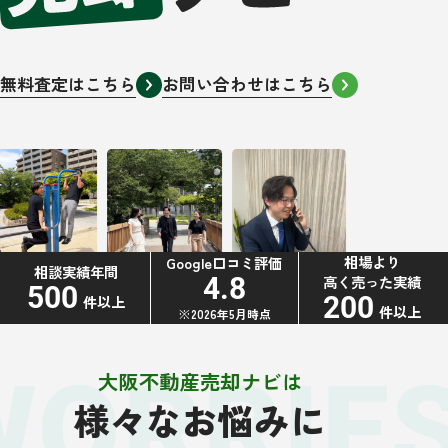
無料査定はこちら
お問い合わせはこちら
相場より
Google口コミ評価
相談実績年間
高く売った実績
4.8
500
200
件以上
件以上
※2026年5月時点
WORRIE
大阪不動産売却ナビは
様々なお悩みに