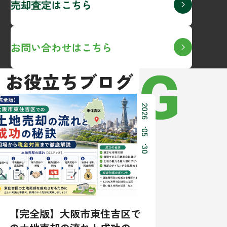
売却査定はこちら
お問い合わせはこちら
BLOG
お役立ちブログ
2026
.
05
.
30
【完全版】大阪市東住吉区で