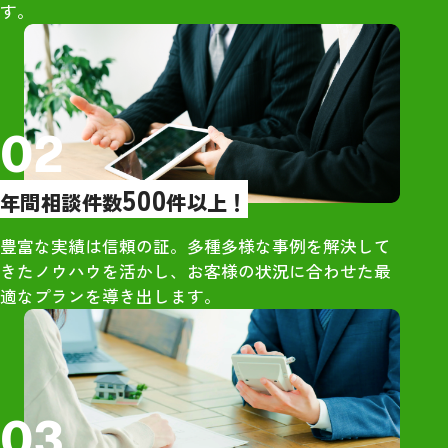
す。
橋さんを選びましたが、間違い
印象だった
なかったと今では確信していま
・大手は営業が
す。お世話になり大変ありがと
象だったが、グ
うございました。
グさんは営業的
し
02
【売却活動】
500
年間相談件数
件以上！
・大手からもオ
が、最も高額だ
豊富な実績は信頼の証。多種多様な事例を解決して
ンハウジングさ
きたノウハウを活かし、お客様の状況に合わせた最
・地元ネットワ
適なプランを導き出します。
独自の販路が強
【所感】
・社員の方々は
03
さん明るい雰囲