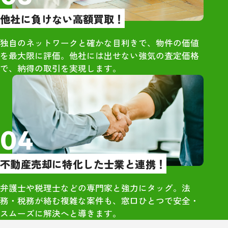
りました。単な
他社に負けない高額買取！
はなく、人とし
くれているのが
独自のネットワークと確かな目利きで、物件の価値
・市原さん自身
を最大限に評価。他社には出せない強気の査定価格
で、当時の同級
で、納得の取引を実現します。
できる人柄でし
さや気遣いが、
囲気づくりにも
と感じました。
04
・久しぶりに再
高校時代のこと
不動産売却に特化した士業と連携！
くれており、相
勢が全く変わっ
弁護士や税理士などの専門家と強力にタッグ。法
象的でした。大
務・税務が絡む複雑な案件も、窓口ひとつで安全・
のつながりから
スムーズに解決へと導きます。
感」を強く実感