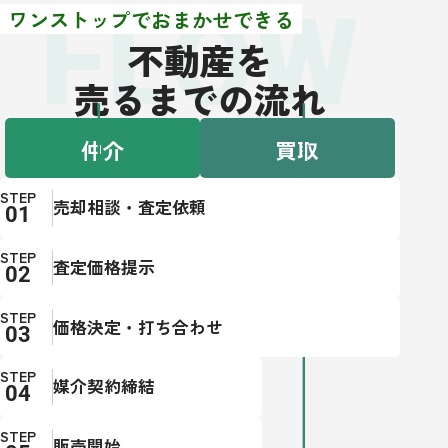
FLOW
ワンストップでおまかせできる
不動産を
売るまでの流れ
仲介
買取
STEP
売却相談・査定依頼
STEP
査定価格提示
STEP
価格決定・打ち合わせ
STEP
媒介契約締結
STEP
販売開始