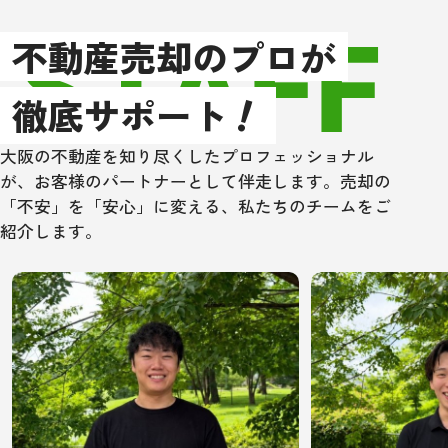
STAFF
以上、もし大阪
不動産売却のプロが
辺で不動産売買
！
住宅ローン取次
徹底サポート
方は、是非一度
ングさんにあた
大阪の不動産を知り尽くしたプロフェッショナル
い！
が、お客様のパートナーとして伴走します。売却の
「不安」を「安心」に変える、私たちのチームをご
紹介します。