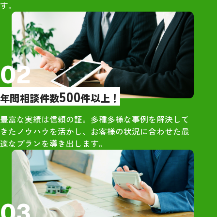
す。
橋さんを選びましたが、間違い
印象だった
なかったと今では確信していま
・大手は営業が
す。お世話になり大変ありがと
象だったが、グ
うございました。
グさんは営業的
し
02
【売却活動】
500
年間相談件数
件以上！
・大手からもオ
が、最も高額だ
豊富な実績は信頼の証。多種多様な事例を解決して
ンハウジングさ
きたノウハウを活かし、お客様の状況に合わせた最
・地元ネットワ
適なプランを導き出します。
独自の販路が強
【所感】
・社員の方々は
03
さん明るい雰囲