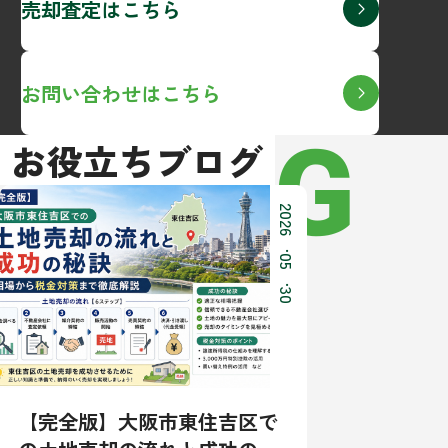
売却査定はこちら
お問い合わせはこちら
BLOG
お役立ちブログ
2026
.
05
.
30
【完全版】大阪市東住吉区で