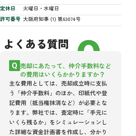
定休日
火曜日・水曜日
許可番号
大阪府知事 (1) 第63074号
FAQ
よくある質問
売却にあたって、仲介手数料など
の費用はいくらかかりますか？
主な費用としては、売却成立時に支払
う「仲介手数料」のほか、印紙代や登
記費用（抵当権抹消など）が必要とな
ります。弊社では、査定時に「手元に
いくら残るか」をシミュレーションし
た詳細な資金計画書を作成し、分かり