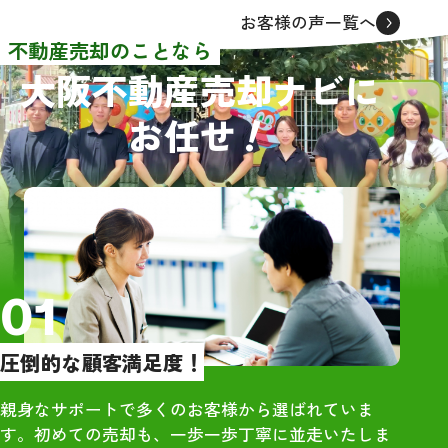
者から連絡をいただきました
同級生でもあり
お客様の声一覧へ
が、面談をしたのは3社でした。
も踏まえてレビ
不動産売却のことなら
売買価格や条件等はほぼ同じで
大阪不動産売却ナビに
した。その中でグリーンハウジ
【物件概要】
！
お任せ
ングさんを選んだ理由として、
・大阪市住吉区の
担当者の大橋さんが一番若く誠
築、4DK、木造
実に感じたからです。
RC）
依頼してからほぼ2ヶ月という短
・雨漏りや床抜
期間で売買契約を結ぶことがで
あり
き感謝しております。また、引
っ越しの際にも大橋さんに立ち
【訪問査定】
01
会っていただき、引っ越し先が
・地域相場を把
遠隔地だったので不用品等の後
際の売却価格に
圧倒的な顧客満足度！
始末もお願いすることができ、
を提示いただい
大変助かりました。
・大手は高額査
親身なサポートで多くのお客様から選ばれていま
直感でグリーンハウジングの大
で、最終売却額
す。初めての売却も、一歩一歩丁寧に並走いたしま