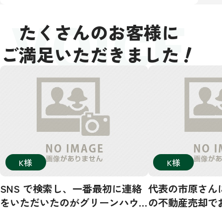
VOICE
たくさんのお客様に
！
ご満足いただきました
K様
K様
SNS で検索し、一番最初に連絡
代表の市原さん
をいただいたのがグリーンハウ
の不動産売却で
ジングさんでした。その後、数
した！市原さん