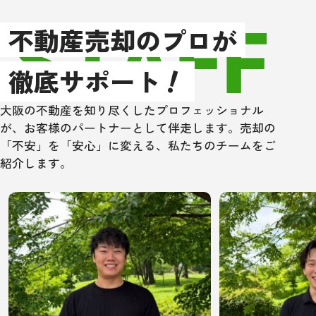
STAFF
以上、もし大阪
不動産売却のプロが
辺で不動産売買
！
住宅ローン取次
徹底サポート
方は、是非一度
ングさんにあた
大阪の不動産を知り尽くしたプロフェッショナル
い！
が、お客様のパートナーとして伴走します。売却の
「不安」を「安心」に変える、私たちのチームをご
紹介します。