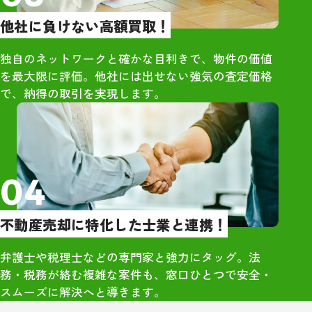
りました。単な
他社に負けない高額買取！
はなく、人とし
くれているのが
独自のネットワークと確かな目利きで、物件の価値
・市原さん自身
を最大限に評価。他社には出せない強気の査定価格
で、当時の同級
で、納得の取引を実現します。
できる人柄でし
さや気遣いが、
囲気づくりにも
と感じました。
04
・久しぶりに再
高校時代のこと
不動産売却に特化した士業と連携！
くれており、相
勢が全く変わっ
弁護士や税理士などの専門家と強力にタッグ。法
象的でした。大
務・税務が絡む複雑な案件も、窓口ひとつで安全・
のつながりから
スムーズに解決へと導きます。
感」を強く実感