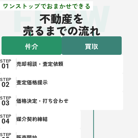
FLOW
ワンストップでおまかせできる
不動産を
売るまでの流れ
仲介
買取
STEP
売却相談・査定依頼
STEP
査定価格提示
STEP
価格決定・打ち合わせ
STEP
媒介契約締結
STEP
販売開始