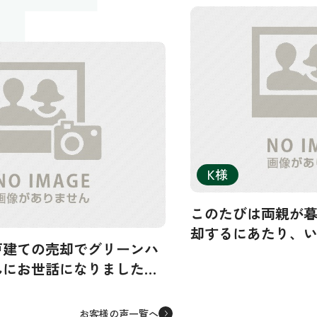
E
K様
このたびは両親が
却するにあたり、
戸建ての売却でグリーンハ
をしていただきま
んにお世話になりました。
そのなかでグリー
も査定を依頼しましたが、グ
口コミを見て見て
ジングさんが最も高額の査
来てくださった寺
お客様の声一覧へ