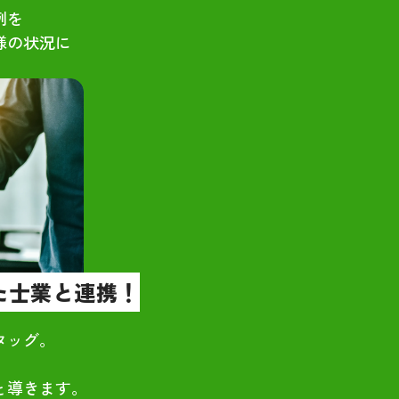
例を
様の状況に
。
た士業と連携！
タッグ。
と導きます。