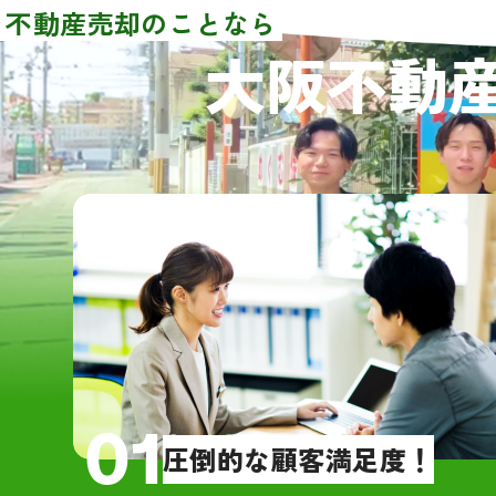
た。売買価格や条件等はほぼ同じでし
不動産売却のことなら
【物
た。その中でグリーンハウジングさん
大阪不動
・大
を選んだ理由として、担当者の大橋さ
4DK
んが一番若く誠実に感じたからです。
・雨
依頼してからほぼ2ヶ月という短期間で
売買契約を結ぶことができ感謝してお
【訪
ります。また、引っ越しの際にも大橋
・地
さんに立ち会っていただき、引っ越し
却価
先が遠隔地だったので不用品等の後始
いた
末もお願いすることができ、大変助か
・大
りました。
売却
直感でグリーンハウジングの大橋さん
・大
を選びましたが、間違いなかったと今
たが
では確信しています。お世話になり大
的な
01
変ありがとうございました。
圧倒的な顧客満足度！
【売