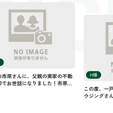
OIC
H様
の市原さんに、父親の実家の不動
却でお世話になりました！市原さ
この度、一
は高校時代の同級生でもあり、大
ウジングさ
の比較も踏まえてレビューしま
他社3社に
リーンハウ