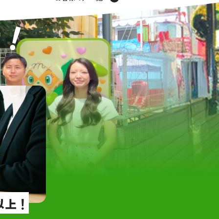
てくださり、実際の売却も
らない私達に、細
！
まりました。
せ
とても
でなかなか時間が取れない
好印象でした。い
が、担当の大橋さまが、い
ないことも、すぐ
つ親切に対応してくださ
た！
てお任せすることができま
ほかの営業さんと
へのレスポンスも早く、不
ました。
つずつ解消していただけた
寺本さんほんとう
しています。
ました！
満足のいく取引を実現して
素敵なお客様に巡
本当にありがとうございま
足です。
できる不動産会社だと感じ
これからも、私達
会いのお手伝いし
ね。
以上！
グリーンハウジン
ざいました！