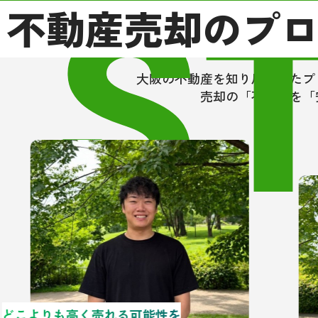
S
不動産売却のプ
いる
・久
代の
相手
大阪の不動産を知り尽くしたプ
ない
売却の「不安」を「
「人
を強
以上
動産
次な
ーン
ださ
どこよりも高く売れる可能性を