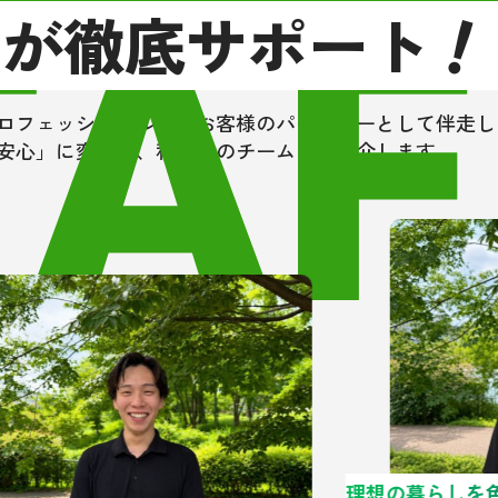
TAF
ロが徹底サポート
と感じました。
しぶりに再会しましたが、高校時
ことを鮮明に覚えてくれており、
に寄り添う姿勢が全く変わってい
ロフェッショナルが、お客様のパートナーとして伴走し
のが印象的でした。大手にはない
安心」に変える、私たちのチームをご紹介します。
のつながりから生まれる安心感」
く実感できました。
、もし大阪市東住吉区の近辺で不
売買・リフォーム・住宅ローン取
どを検討中の方は、是非一度グリ
ハウジングさんにあたってみてく
い！
理想の暮らしを