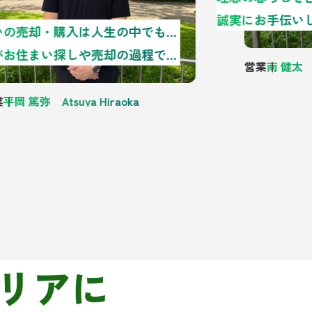
誠実にお手伝い
お住まいの売却・購入は人生の中でもとても大きな出来事であり、誰もが失敗したくないという思いを持っていると思います。私たちは、お客様が「この決断をしてよかった」と言っていただけるように全力でサポートさせていただきます。
お客様がお住まい探しや売却の過程でお悩みを抱えられたときに、気兼ねなく相談できる相手となることが私たちの仕事になります。…
営業
南 健太 Ke
平岡 篤弥 Atsuya Hiraoka
リアに