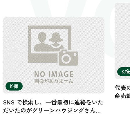
V
K様
K様
代表
産売
SNS で検索し、一番最初に連絡をいた
んと
だいたのがグリーンハウジングさんで
手と
した。その後、数者から連絡をいただ
す。
きましたが、面談をしたのは3社でし