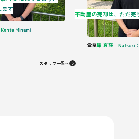
します
nta Minami
営業
岡 夏輝 Natsuki O
スタッフ一覧へ