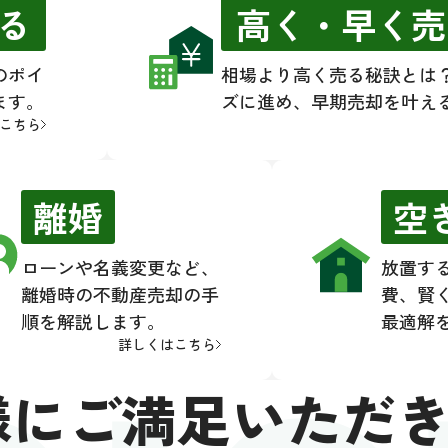
RRI
る
高く・早く売
のポイ
相場より高く売る秘訣とは
ます。
ズに進め、早期売却を叶え
こちら
離婚
空
ローンや名義変更など、
放置す
離婚時の不動産売却の手
費、賢
順を解説します。
最適解
詳しくはこちら
様にご満足いただ