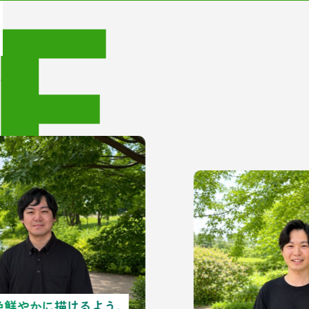
F
！
ます。
色鮮やかに描けるよう、