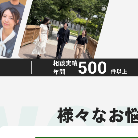
500
相談実績
年間
件以上
様々なお