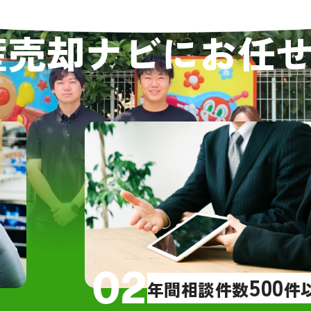
定を提示し
件概要】
大変早く決
産売却ナビにお任
阪市住吉区の戸建て（1981年築、
私自身多忙
、木造・駐車場のみRC）
状況でした
漏りや床抜けなどの不具合あり
つも丁寧か
り、安心し
問査定】
した。質問
域相場を把握しており、実際の売
安な点を一
格に最も近い査定額を提示いただ
ことに感謝
スムーズで
手は高額査定を出す一方で、最終
いただき、
額は下がりやすい印象だった
した。信頼
手は営業が急かしてくる印象だっ
ています。
、グリーンハウジングさんは営業
圧など一切なし
02
500
年間相談件数
件
却活動】