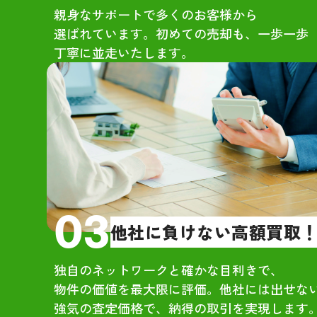
親身なサポートで多くのお客様から
・大
選ばれています。初めての売却も、一歩一歩
も高
丁寧に並走いたします。
さん
・地
販路
【所
・社
るい
なる
実に
03
他社に負けない高額買取
す。
・市
独自のネットワークと確かな目利きで、
時の
物件の価値を最大限に評価。他社には出せな
した
強気の査定価格で、納得の取引を実現します
や会