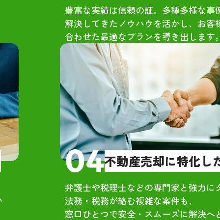
手からもオファーはあったが、最
豊富な実績は信頼の証。多種多様な事
解決してきたノウハウを活かし、お客
額だったのはグリーンハウジング
合わせた最適なプランを導き出します
元ネットワークを活かした独自の
が強み
感】
員の方々は礼儀正しく、皆さん明
雰囲気で安心感がありました。単
仕事の対応ではなく、人として誠
接してくれているのが伝わりま
04
！
不動産売却に特化し
原さん自身も昔から努力家で、当
弁護士や税理士などの専門家と強力に
同級生としても信頼できる人柄で
い
法務・税務が絡む複雑な案件も、
。その几帳面さや気遣いが、接客
。
窓口ひとつで安全・スムーズに解決へ
社の雰囲気づくりにも反映されて