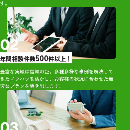
す。
橋さんを選びましたが、間違い
印象だった
なかったと今では確信していま
・大手は営業が
す。お世話になり大変ありがと
象だったが、グ
うございました。
グさんは営業的
し
02
【売却活動】
500
年間相談件数
件以上！
・大手からもオ
が、最も高額だ
豊富な実績は信頼の証。多種多様な事例を解決して
ンハウジングさ
きたノウハウを活かし、お客様の状況に合わせた最
・地元ネットワ
適なプランを導き出します。
独自の販路が強
【所感】
・社員の方々は
03
さん明るい雰囲