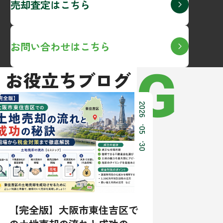
売却査定はこちら
お問い合わせはこちら
BLOG
お役立ちブログ
2026
.
05
.
30
【完全版】大阪市東住吉区で