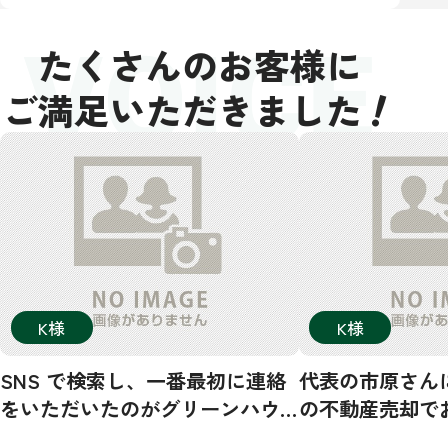
VOICE
たくさんのお客様に
！
ご満足いただきました
K様
K様
SNS で検索し、一番最初に連絡
代表の市原さん
をいただいたのがグリーンハウ
の不動産売却で
ジングさんでした。その後、数
した！市原さん