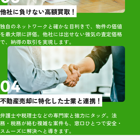
りました。単な
他社に負けない高額買取！
はなく、人とし
くれているのが
独自のネットワークと確かな目利きで、物件の価値
・市原さん自身
を最大限に評価。他社には出せない強気の査定価格
で、当時の同級
で、納得の取引を実現します。
できる人柄でし
さや気遣いが、
囲気づくりにも
と感じました。
04
・久しぶりに再
高校時代のこと
不動産売却に特化した士業と連携！
くれており、相
勢が全く変わっ
弁護士や税理士などの専門家と強力にタッグ。法
象的でした。大
務・税務が絡む複雑な案件も、窓口ひとつで安全・
のつながりから
スムーズに解決へと導きます。
感」を強く実感