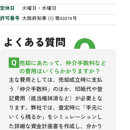
定休日
火曜日・水曜日
許可番号
大阪府知事 (1) 第63074号
FAQ
よくある質問
売却にあたって、仲介手数料など
の費用はいくらかかりますか？
主な費用としては、売却成立時に支払
う「仲介手数料」のほか、印紙代や登
記費用（抵当権抹消など）が必要とな
ります。弊社では、査定時に「手元に
いくら残るか」をシミュレーションし
た詳細な資金計画書を作成し、分かり