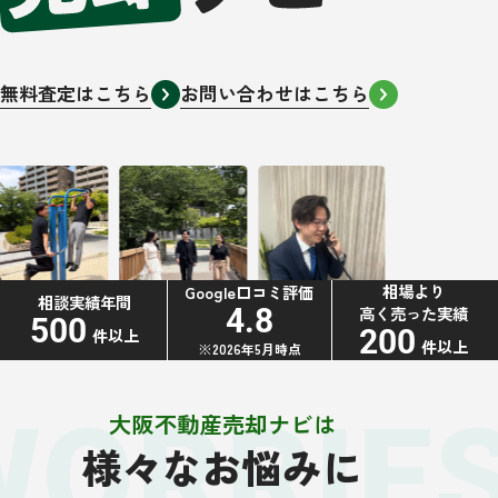
無料査定はこちら
お問い合わせはこちら
相場より
Google口コミ評価
相談実績年間
高く売った実績
4.8
500
200
件以上
件以上
※2026年5月時点
WORRIE
大阪不動産売却ナビは
様々なお悩みに