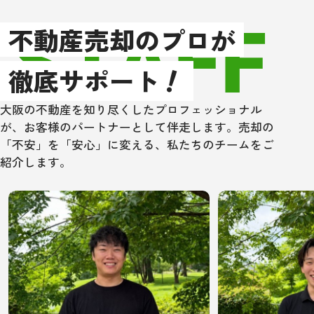
STAFF
以上、もし大阪
不動産売却のプロが
辺で不動産売買
！
住宅ローン取次
徹底サポート
方は、是非一度
ングさんにあた
大阪の不動産を知り尽くしたプロフェッショナル
い！
が、お客様のパートナーとして伴走します。売却の
「不安」を「安心」に変える、私たちのチームをご
紹介します。