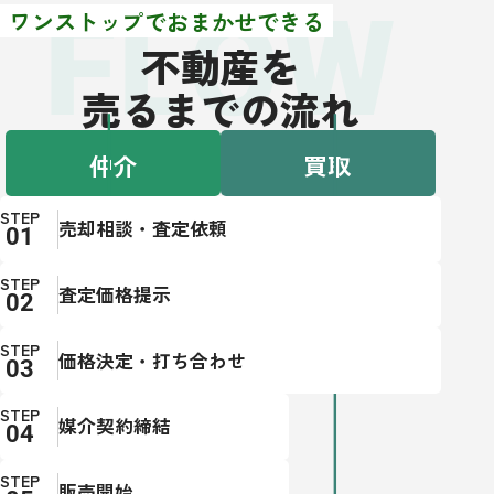
FLOW
ワンストップでおまかせできる
不動産を
売るまでの流れ
仲介
買取
STEP
売却相談・査定依頼
STEP
査定価格提示
STEP
価格決定・打ち合わせ
STEP
媒介契約締結
STEP
販売開始