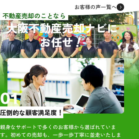
者から連絡をいただきました
同級生でもあり
お客様の声一覧へ
が、面談をしたのは3社でした。
も踏まえてレビ
不動産売却のことなら
売買価格や条件等はほぼ同じで
大阪不動産売却ナビに
した。その中でグリーンハウジ
【物件概要】
！
お任せ
ングさんを選んだ理由として、
・大阪市住吉区の
担当者の大橋さんが一番若く誠
築、4DK、木造
実に感じたからです。
RC）
依頼してからほぼ2ヶ月という短
・雨漏りや床抜
期間で売買契約を結ぶことがで
あり
き感謝しております。また、引
っ越しの際にも大橋さんに立ち
【訪問査定】
01
会っていただき、引っ越し先が
・地域相場を把
遠隔地だったので不用品等の後
際の売却価格に
圧倒的な顧客満足度！
始末もお願いすることができ、
を提示いただい
大変助かりました。
・大手は高額査
親身なサポートで多くのお客様から選ばれていま
直感でグリーンハウジングの大
で、最終売却額
す。初めての売却も、一歩一歩丁寧に並走いたしま