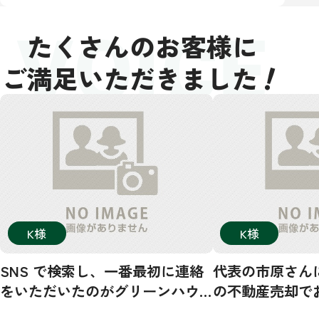
VOICE
たくさんのお客様に
！
ご満足いただきました
K様
K様
SNS で検索し、一番最初に連絡
代表の市原さん
をいただいたのがグリーンハウ
の不動産売却で
ジングさんでした。その後、数
した！市原さん