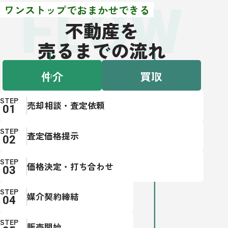
FLOW
ワンストップでおまかせできる
不動産を
売るまでの流れ
仲介
買取
STEP
売却相談・査定依頼
STEP
査定価格提示
STEP
価格決定・打ち合わせ
STEP
媒介契約締結
STEP
販売開始