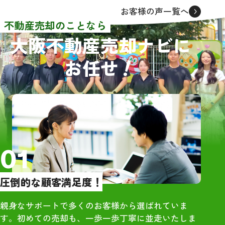
者から連絡をいただきました
同級生でもあり
お客様の声一覧へ
が、面談をしたのは3社でした。
も踏まえてレビ
不動産売却のことなら
売買価格や条件等はほぼ同じで
大阪不動産売却ナビに
した。その中でグリーンハウジ
【物件概要】
！
お任せ
ングさんを選んだ理由として、
・大阪市住吉区の
担当者の大橋さんが一番若く誠
築、4DK、木造
実に感じたからです。
RC）
依頼してからほぼ2ヶ月という短
・雨漏りや床抜
期間で売買契約を結ぶことがで
あり
き感謝しております。また、引
っ越しの際にも大橋さんに立ち
【訪問査定】
01
会っていただき、引っ越し先が
・地域相場を把
遠隔地だったので不用品等の後
際の売却価格に
圧倒的な顧客満足度！
始末もお願いすることができ、
を提示いただい
大変助かりました。
・大手は高額査
親身なサポートで多くのお客様から選ばれていま
直感でグリーンハウジングの大
で、最終売却額
す。初めての売却も、一歩一歩丁寧に並走いたしま