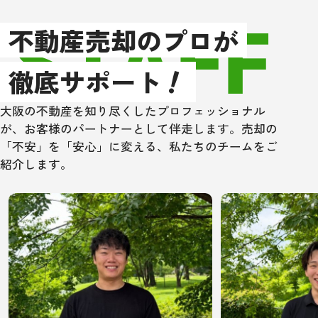
STAFF
以上、もし大阪
不動産売却のプロが
辺で不動産売買
！
住宅ローン取次
徹底サポート
方は、是非一度
ングさんにあた
大阪の不動産を知り尽くしたプロフェッショナル
い！
が、お客様のパートナーとして伴走します。売却の
「不安」を「安心」に変える、私たちのチームをご
紹介します。