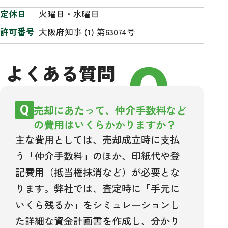
定休日
火曜日・水曜日
許可番号
大阪府知事 (1) 第63074号
FAQ
よくある質問
売却にあたって、仲介手数料など
の費用はいくらかかりますか？
主な費用としては、売却成立時に支払
う「仲介手数料」のほか、印紙代や登
記費用（抵当権抹消など）が必要とな
ります。弊社では、査定時に「手元に
いくら残るか」をシミュレーションし
た詳細な資金計画書を作成し、分かり