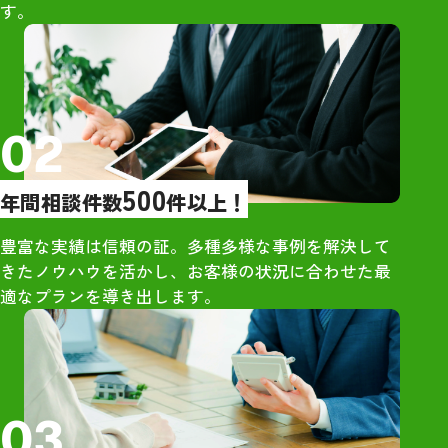
す。
橋さんを選びましたが、間違い
印象だった
なかったと今では確信していま
・大手は営業が
す。お世話になり大変ありがと
象だったが、グ
うございました。
グさんは営業的
し
02
【売却活動】
500
年間相談件数
件以上！
・大手からもオ
が、最も高額だ
豊富な実績は信頼の証。多種多様な事例を解決して
ンハウジングさ
きたノウハウを活かし、お客様の状況に合わせた最
・地元ネットワ
適なプランを導き出します。
独自の販路が強
【所感】
・社員の方々は
03
さん明るい雰囲