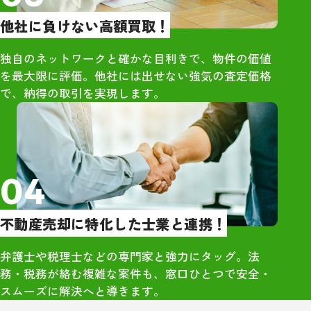
りました。単な
他社に負けない高額買取！
はなく、人とし
くれているのが
独自のネットワークと確かな目利きで、物件の価値
・市原さん自身
を最大限に評価。他社には出せない強気の査定価格
で、当時の同級
で、納得の取引を実現します。
できる人柄でし
さや気遣いが、
囲気づくりにも
と感じました。
04
・久しぶりに再
高校時代のこと
不動産売却に特化した士業と連携！
くれており、相
勢が全く変わっ
弁護士や税理士などの専門家と強力にタッグ。法
象的でした。大
務・税務が絡む複雑な案件も、窓口ひとつで安全・
のつながりから
スムーズに解決へと導きます。
感」を強く実感