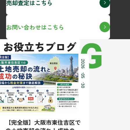
売却査定はこちら
お問い合わせはこちら
BLOG
お役立ちブログ
2026
.
05
.
30
【完全版】大阪市東住吉区で